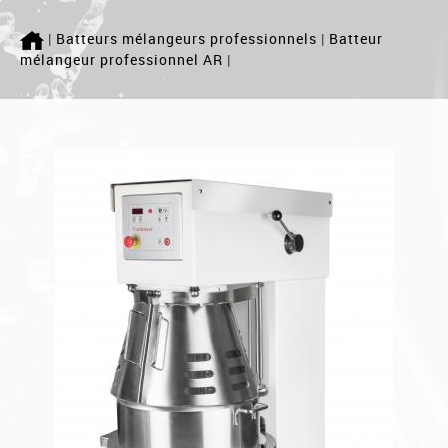
ACCUEIL
|
Batteurs mélangeurs professionnels
|
Batteur
mélangeur professionnel AR
|
LAVERIE
MÉLANGEUR
PETRINS
Qui sommes nous ?
SAV
Actualité