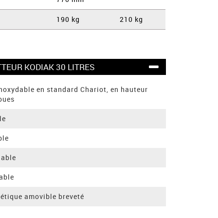
190 kg
210 kg
TEUR KODIAK 30 LITRES
noxydable en standard Chariot, en hauteur
oues
le
ble
dable
dable
nétique amovible breveté