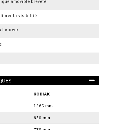
tique amovible breveté
iorer la visibilité
n hauteur
e
QUES
KODIAK
1365 mm
630 mm
770 mm