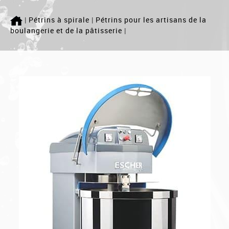
ACCUEIL
|
Pétrins à spirale
|
Pétrins pour les artisans de la
boulangerie et de la pâtisserie
|
LAVERIE
MÉLANGEUR
PETRINS
Qui sommes nous ?
SAV
Actualité