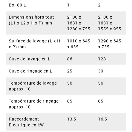
Bol 80 L
1
2
Dimensions hors tout
2100 x
2100 x
(L1 x L2 x H x P) mm
1631 x
1631 x
1280 x 755
1555 x 955
Surface de lavage (L x H
1010 x 645
1290 x 645
x P) mm
x 635
x 735
Cuve de lavage en L
86
128
Cuve de rinçage en L
25
30
Température de lavage
56
56
approx. °C
Température de rinçage
85
85
approx. °C
Raccordement
13,5
16,5
Electrique en kW