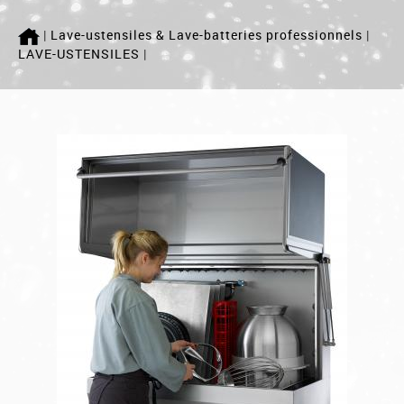
ACCUEIL
|
Lave-ustensiles & Lave-batteries professionnels
|
LAVE-USTENSILES
|
LAVERIE
MÉLANGEUR
PETRINS
Qui sommes nous ?
SAV
Actualité