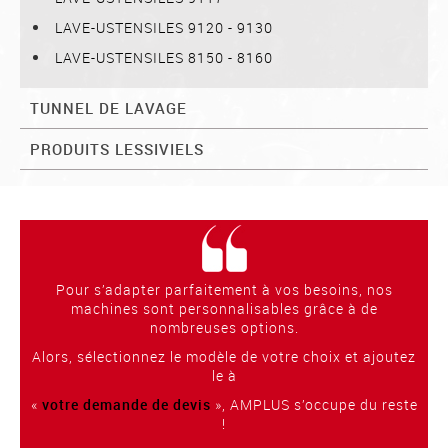
LAVE-USTENSILES 9120 - 9130
LAVE-USTENSILES 8150 - 8160
TUNNEL DE LAVAGE
PRODUITS LESSIVIELS
Pour s’adapter parfaitement à vos besoins, nos
machines sont personnalisables grâce à de
nombreuses options.
Alors, sélectionnez le modèle de votre choix et ajoutez
le à
«
votre demande de devis
», AMPLUS s’occupe du reste
!