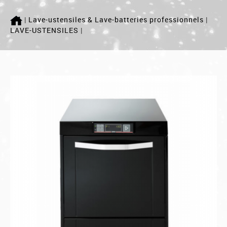
ACCUEIL
|
Lave-ustensiles & Lave-batteries professionnels
|
LAVE-USTENSILES
|
LAVERIE
MÉLANGEUR
PETRINS
Qui sommes nous ?
SAV
Actualité