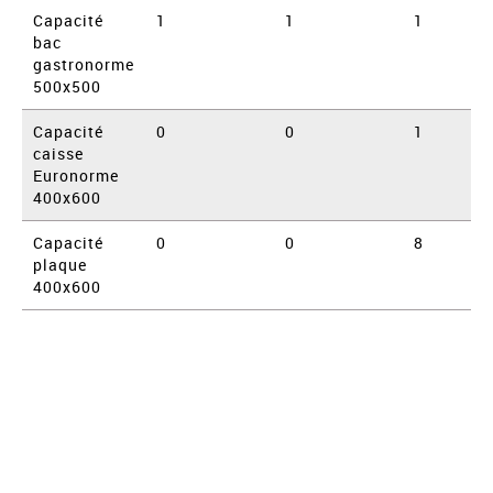
Capacité
1
1
1
bac
gastronorme
500x500
Capacité
0
0
1
caisse
Euronorme
400x600
Capacité
0
0
8
plaque
400x600