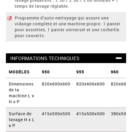
lavage prédéfinis : 1:30 / 2:30 / 3:00 minutes + 1
temps de lavage réglable.
Programme d’auto-nettoyage qui assure une
vidange complète et une machine propre. 1 panier
pour assiettes, 1 panier universel et une corbeille
pour couverts.
INFORMATIONS TECHNIQUES
MODÈLES
950
955
960
Dimensions
820x600x600
820x600x600
820x600x
de la
machine L x
H x P
Surface de
415x500x500
415x500x500
380x500x
lavage H x L
x P